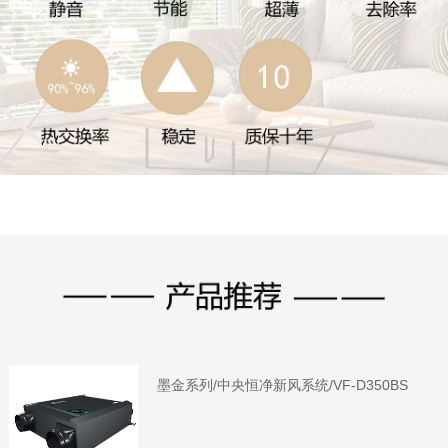
墨金系列/中央恒净新风系统/VF-D350BS