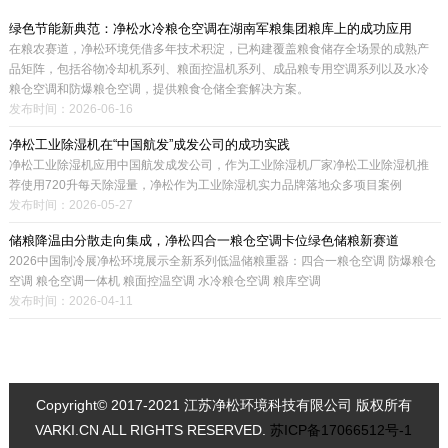
绿色节能新典范：净松水冷粮仓空调在湖南军粮集团粮库上的成功应用
在粮农赛道，净松环境凭借多年技术积淀，已构建覆盖粮食储存全场景的成熟产
品矩阵，包括谷物冷却机系列、粮面控温机系列、成品粮专用空调系列以及水冷
粮仓空调和防爆粮仓空调，提供粮食仓储全套解决方案。
发布时间：2026-06-16
净松工业除湿机在“中国航发”成发公司的成功实践
净松工业除湿机应用中国航发成发公司，作为工业除湿机厂家净松工业除湿机推
荐使用720升每天除湿量，净松作为工业除湿机实力品牌落地众多项目案例
发布时间：2026-05-27
储粮降温由分散走向集成，净松四合一粮仓空调卡位绿色储粮新赛道
2026中国制冷展净松环境展示全新系列低温储粮重器：四合一粮仓空调 防爆粮仓
空调 粮仓空调一体机 粮面控温空调 水冷粮仓空调 粮库空调
发布时间：2026-04-11
Copyright© 2017-2021 江苏净松环境科技有限公司 版权所有
VARKI.CN ALL RIGHTS RESERVED.
苏ICP备17066512号-1