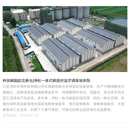
科技赋能皖北粮仓|净松一体式粮面控温空调落地阜阳
江苏净松环境科技有限公司长期聚焦粮仓专用温控设备研发、生产与整体解决方
案输出，深耕绿色低温储粮赛道多年，持续围绕平房仓、浅圆仓、筒仓等不同仓
型工况优化产品体系。多年来，净松一体式粮面控温空调、四合一粮仓空调、谷
物冷却机等设备落地全国多地粮食储备库、地方国有粮库、省粮食储备库、大型
粮食加工企业等，积累了大量可复制、可验证的粮仓温控项目实战案例。
发布时间：2026-07-28