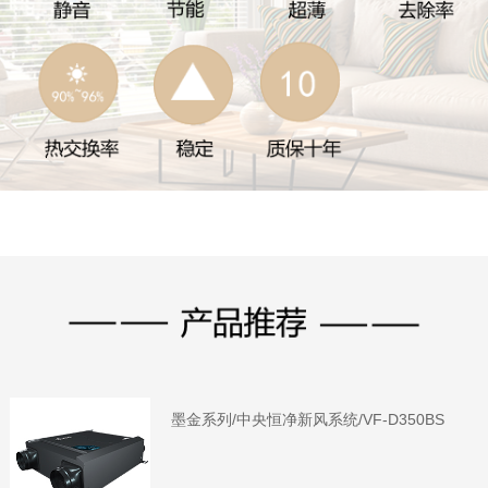
墨金系列/中央恒净新风系统/VF-D350BS