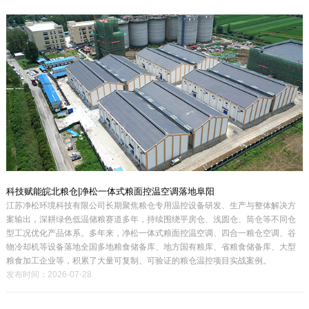
科技赋能皖北粮仓|净松一体式粮面控温空调落地阜阳
江苏净松环境科技有限公司长期聚焦粮仓专用温控设备研发、生产与整体解决方
案输出，深耕绿色低温储粮赛道多年，持续围绕平房仓、浅圆仓、筒仓等不同仓
型工况优化产品体系。多年来，净松一体式粮面控温空调、四合一粮仓空调、谷
物冷却机等设备落地全国多地粮食储备库、地方国有粮库、省粮食储备库、大型
粮食加工企业等，积累了大量可复制、可验证的粮仓温控项目实战案例。
发布时间：2026-07-28