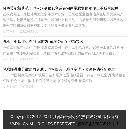
绿色节能新典范：净松水冷粮仓空调在湖南军粮集团粮库上的成功应用
在粮农赛道，净松环境凭借多年技术积淀，已构建覆盖粮食储存全场景的成熟产
品矩阵，包括谷物冷却机系列、粮面控温机系列、成品粮专用空调系列以及水冷
粮仓空调和防爆粮仓空调，提供粮食仓储全套解决方案。
发布时间：2026-06-16
净松工业除湿机在“中国航发”成发公司的成功实践
净松工业除湿机应用中国航发成发公司，作为工业除湿机厂家净松工业除湿机推
荐使用720升每天除湿量，净松作为工业除湿机实力品牌落地众多项目案例
发布时间：2026-05-27
储粮降温由分散走向集成，净松四合一粮仓空调卡位绿色储粮新赛道
2026中国制冷展净松环境展示全新系列低温储粮重器：四合一粮仓空调 防爆粮仓
空调 粮仓空调一体机 粮面控温空调 水冷粮仓空调 粮库空调
发布时间：2026-04-11
Copyright© 2017-2021 江苏净松环境科技有限公司 版权所有
VARKI.CN ALL RIGHTS RESERVED.
苏ICP备17066512号-1