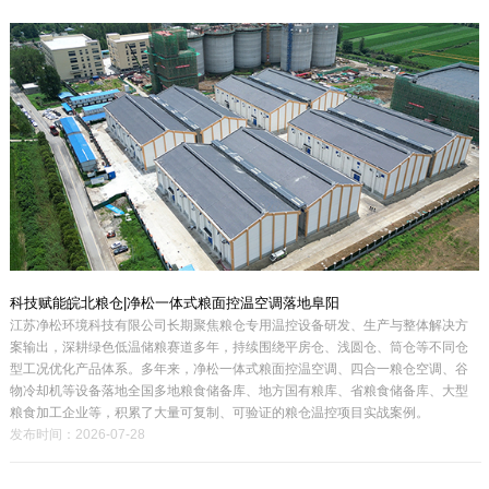
科技赋能皖北粮仓|净松一体式粮面控温空调落地阜阳
江苏净松环境科技有限公司长期聚焦粮仓专用温控设备研发、生产与整体解决方
案输出，深耕绿色低温储粮赛道多年，持续围绕平房仓、浅圆仓、筒仓等不同仓
型工况优化产品体系。多年来，净松一体式粮面控温空调、四合一粮仓空调、谷
物冷却机等设备落地全国多地粮食储备库、地方国有粮库、省粮食储备库、大型
粮食加工企业等，积累了大量可复制、可验证的粮仓温控项目实战案例。
发布时间：2026-07-28