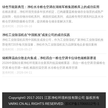
绿色节能新典范：净松水冷粮仓空调在湖南军粮集团粮库上的成功应用
在粮农赛道，净松环境凭借多年技术积淀，已构建覆盖粮食储存全场景的成熟产
品矩阵，包括谷物冷却机系列、粮面控温机系列、成品粮专用空调系列以及水冷
粮仓空调和防爆粮仓空调，提供粮食仓储全套解决方案。
发布时间：2026-06-16
净松工业除湿机在“中国航发”成发公司的成功实践
净松工业除湿机应用中国航发成发公司，作为工业除湿机厂家净松工业除湿机推
荐使用720升每天除湿量，净松作为工业除湿机实力品牌落地众多项目案例
发布时间：2026-05-27
储粮降温由分散走向集成，净松四合一粮仓空调卡位绿色储粮新赛道
2026中国制冷展净松环境展示全新系列低温储粮重器：四合一粮仓空调 防爆粮仓
空调 粮仓空调一体机 粮面控温空调 水冷粮仓空调 粮库空调
发布时间：2026-04-11
Copyright© 2017-2021 江苏净松环境科技有限公司 版权所有
VARKI.CN ALL RIGHTS RESERVED.
苏ICP备17066512号-1