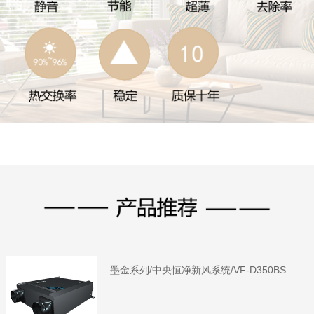
墨金系列/中央恒净新风系统/VF-D350BS