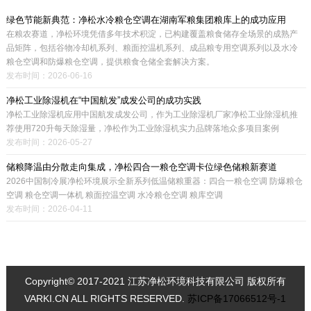
绿色节能新典范：净松水冷粮仓空调在湖南军粮集团粮库上的成功应用
在粮农赛道，净松环境凭借多年技术积淀，已构建覆盖粮食储存全场景的成熟产
品矩阵，包括谷物冷却机系列、粮面控温机系列、成品粮专用空调系列以及水冷
粮仓空调和防爆粮仓空调，提供粮食仓储全套解决方案。
发布时间：2026-06-16
净松工业除湿机在“中国航发”成发公司的成功实践
净松工业除湿机应用中国航发成发公司，作为工业除湿机厂家净松工业除湿机推
荐使用720升每天除湿量，净松作为工业除湿机实力品牌落地众多项目案例
发布时间：2026-05-27
储粮降温由分散走向集成，净松四合一粮仓空调卡位绿色储粮新赛道
2026中国制冷展净松环境展示全新系列低温储粮重器：四合一粮仓空调 防爆粮仓
空调 粮仓空调一体机 粮面控温空调 水冷粮仓空调 粮库空调
发布时间：2026-04-11
Copyright© 2017-2021 江苏净松环境科技有限公司 版权所有
VARKI.CN ALL RIGHTS RESERVED.
苏ICP备17066512号-1