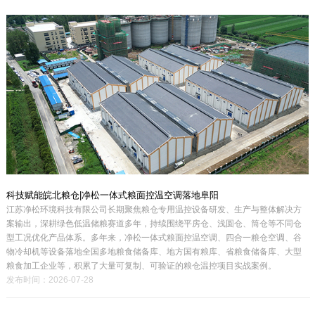
科技赋能皖北粮仓|净松一体式粮面控温空调落地阜阳
江苏净松环境科技有限公司长期聚焦粮仓专用温控设备研发、生产与整体解决方
案输出，深耕绿色低温储粮赛道多年，持续围绕平房仓、浅圆仓、筒仓等不同仓
型工况优化产品体系。多年来，净松一体式粮面控温空调、四合一粮仓空调、谷
物冷却机等设备落地全国多地粮食储备库、地方国有粮库、省粮食储备库、大型
粮食加工企业等，积累了大量可复制、可验证的粮仓温控项目实战案例。
发布时间：2026-07-28