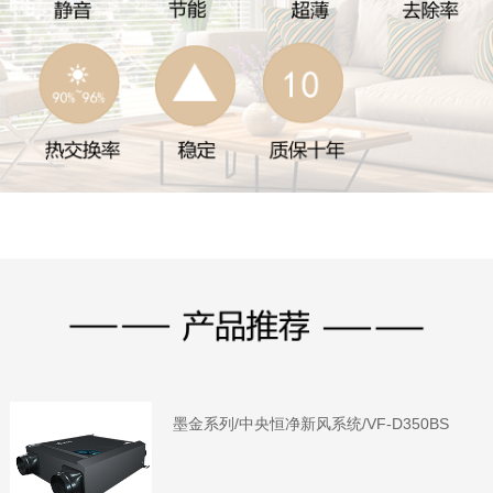
墨金系列/中央恒净新风系统/VF-D350BS