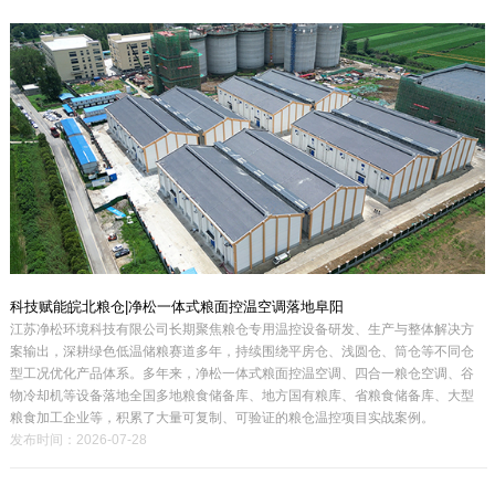
科技赋能皖北粮仓|净松一体式粮面控温空调落地阜阳
江苏净松环境科技有限公司长期聚焦粮仓专用温控设备研发、生产与整体解决方
案输出，深耕绿色低温储粮赛道多年，持续围绕平房仓、浅圆仓、筒仓等不同仓
型工况优化产品体系。多年来，净松一体式粮面控温空调、四合一粮仓空调、谷
物冷却机等设备落地全国多地粮食储备库、地方国有粮库、省粮食储备库、大型
粮食加工企业等，积累了大量可复制、可验证的粮仓温控项目实战案例。
发布时间：2026-07-28