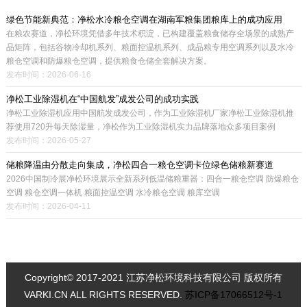
绿色节能新典范：净松水冷粮仓空调在湖南军粮集团粮库上的成功应用
在粮农赛道，净松环境凭借多年技术积淀，已构建覆盖粮食储存全场景的成熟产
品矩阵，包括谷物冷却机系列、粮面控温机系列、成品粮专用空调系列以及水冷
粮仓空调和防爆粮仓空调，提供粮食仓储全套解决方案。
发布时间：2026-06-16
净松工业除湿机在“中国航发”成发公司的成功实践
净松工业除湿机应用中国航发成发公司，作为工业除湿机厂家净松工业除湿机推
荐使用720升每天除湿量，净松作为工业除湿机实力品牌落地众多项目案例
发布时间：2026-05-27
储粮降温由分散走向集成，净松四合一粮仓空调卡位绿色储粮新赛道
2026中国制冷展净松环境展示全新系列低温储粮重器：四合一粮仓空调 防爆粮仓
空调 粮仓空调一体机 粮面控温空调 水冷粮仓空调 粮库空调
发布时间：2026-04-11
Copyright© 2017-2021 江苏净松环境科技有限公司 版权所有
VARKI.CN ALL RIGHTS RESERVED.
苏ICP备17066512号-1